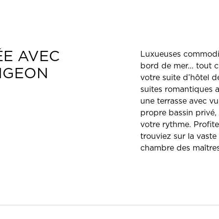
ÉE AVEC
Luxueuses commodité
bord de mer... tout c
NGEON
votre suite d’hôtel d
suites romantiques a
une terrasse avec vue
propre bassin privé,
votre rythme. Profit
trouviez sur la vaste
chambre des maîtres