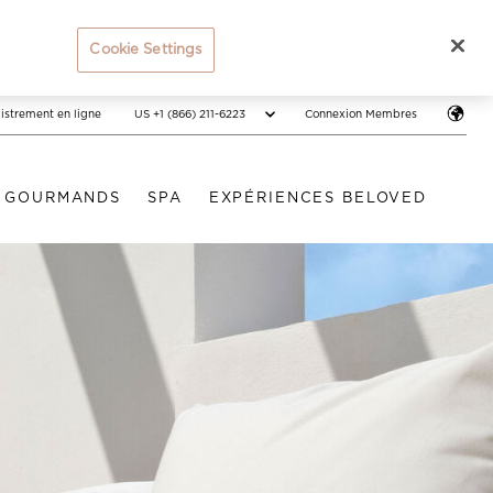
Cookie Settings
US +1 (866) 211-6223
istrement en ligne
Connexion Membres
S GOURMANDS
SPA
EXPÉRIENCES BELOVED