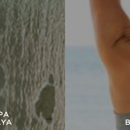
PA
AYA