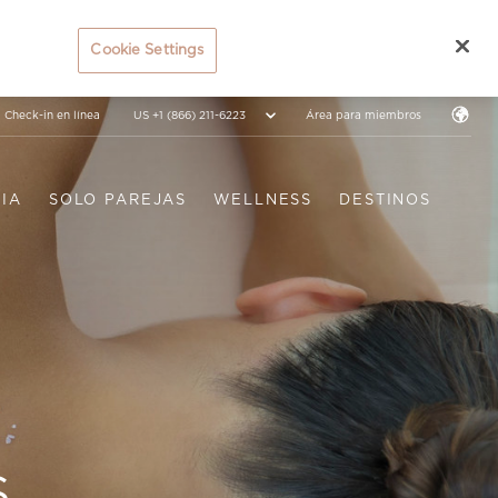
Cookie Settings
US +1 (866) 211-6223
Check-in en línea
Área para miembros
IA
SOLO PAREJAS
WELLNESS
DESTINOS
S